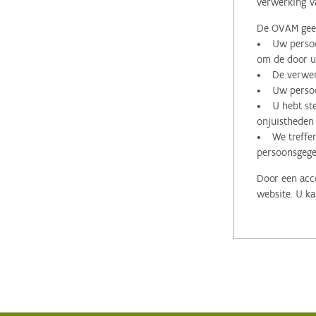
verwerking v
De OVAM geeft
• Uw persoon
om de door u 
• De verwerk
• Uw persoon
• U hebt stee
onjuistheden
• We treffen
persoonsgege
Door een acco
website. U ka