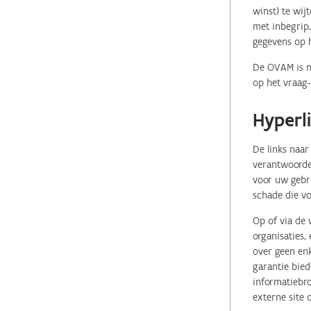
winst) te wij
met inbegrip,
gegevens op 
De OVAM is ni
op het vraag-
Hyperl
De links naar
verantwoordel
voor uw gebr
schade die vo
Op of via de 
organisaties
over geen enk
garantie bied
informatiebro
externe site 