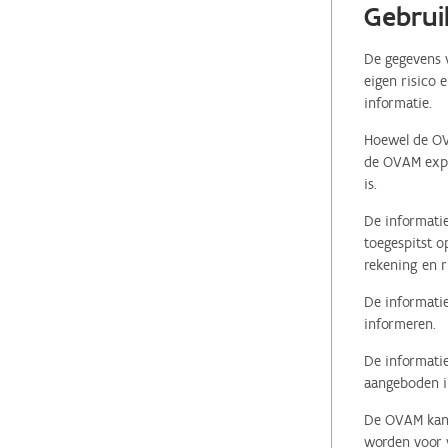
Gebrui
De gegevens v
eigen risico 
informatie.
Hoewel de OVA
de OVAM expli
is.
De informatie
toegespitst o
rekening en r
De informatie
informeren.
De informatie
aangeboden in
De OVAM kan i
worden voor v