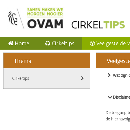
Home
Cirkeltips
Veelgestelde 
Thema
Veelgest
Wat zijn 
Cirkeltips
Disclaime
De toegang to
de hiernavol