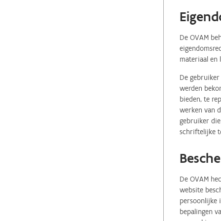
Eigend
De OVAM behou
eigendomsrech
materiaal en 
De gebruiker 
werden bekome
bieden, te re
werken van de
gebruiker die
schriftelijke
Besche
De OVAM hecht
website besch
persoonlijke
bepalingen va