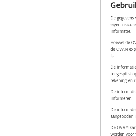
Gebrui
De gegevens v
eigen risico 
informatie.
Hoewel de OVA
de OVAM expli
is.
De informatie
toegespitst o
rekening en r
De informatie
informeren.
De informatie
aangeboden in
De OVAM kan i
worden voor v