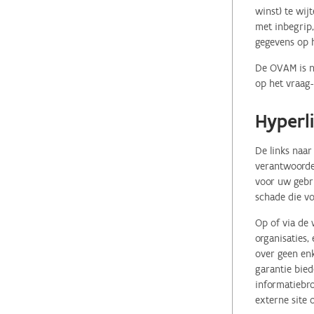
winst) te wij
met inbegrip,
gegevens op 
De OVAM is ni
op het vraag-
Hyperl
De links naar
verantwoordel
voor uw gebr
schade die vo
Op of via de 
organisaties
over geen enk
garantie bied
informatiebro
externe site 