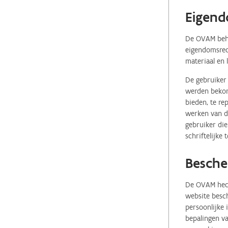
Eigend
De OVAM behou
eigendomsrech
materiaal en 
De gebruiker 
werden bekome
bieden, te re
werken van de
gebruiker die
schriftelijke
Besche
De OVAM hecht
website besch
persoonlijke
bepalingen va