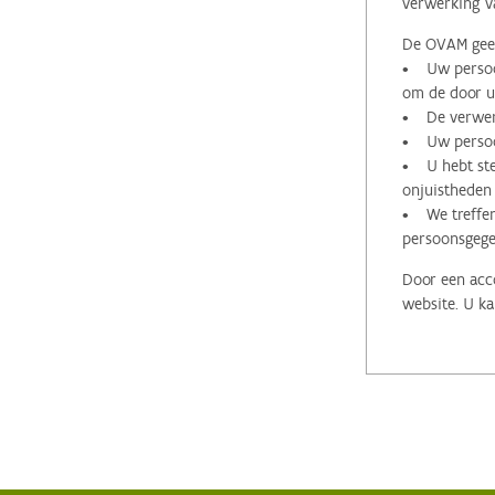
verwerking v
De OVAM geeft
• Uw persoon
om de door u 
• De verwerk
• Uw persoon
• U hebt stee
onjuistheden
• We treffen
persoonsgege
Door een acco
website. U ka