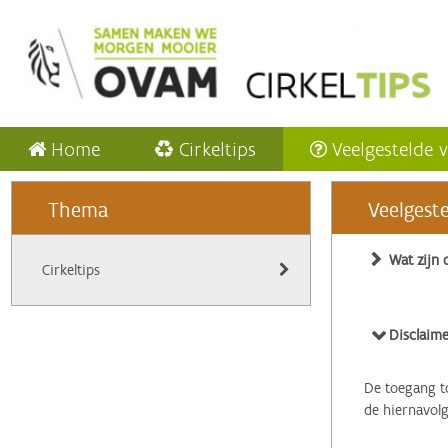
Home
Cirkeltips
Veelgestelde 
Thema
Veelgest
Wat zijn 
Cirkeltips
Disclaime
De toegang to
de hiernavol