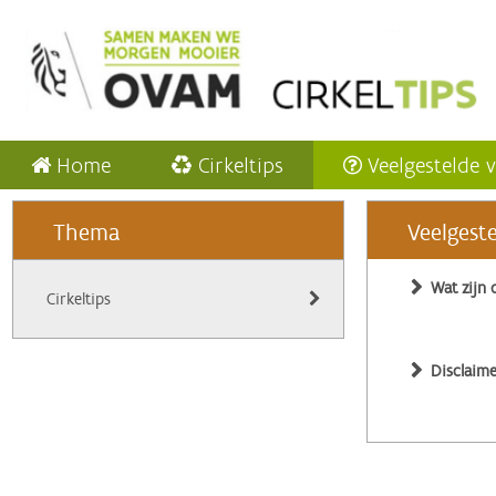
Home
Cirkeltips
Veelgestelde 
Thema
Veelgest
Wat zijn 
Cirkeltips
Disclaime