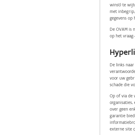
winst) te wij
met inbegrip,
gegevens op 
De OVAM is ni
op het vraag-
Hyperl
De links naar
verantwoordel
voor uw gebr
schade die vo
Op of via de 
organisaties
over geen enk
garantie bied
informatiebro
externe site 