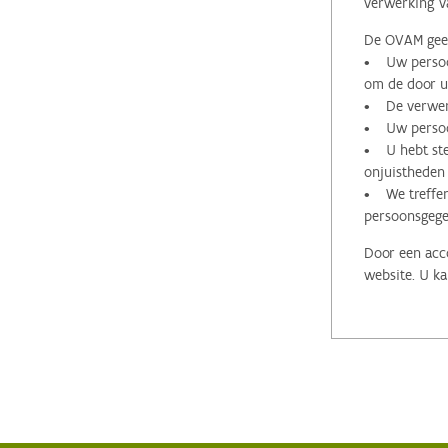
verwerking v
De OVAM geeft
• Uw persoon
om de door u 
• De verwerk
• Uw persoon
• U hebt stee
onjuistheden
• We treffen
persoonsgege
Door een acco
website. U ka