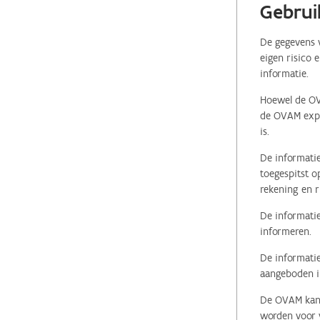
Gebrui
De gegevens v
eigen risico 
informatie.
Hoewel de OVA
de OVAM expli
is.
De informatie
toegespitst o
rekening en r
De informatie
informeren.
De informatie
aangeboden in
De OVAM kan i
worden voor v