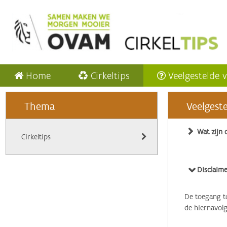
Home
Cirkeltips
Veelgestelde 
Thema
Veelgest
Wat zijn 
Cirkeltips
Disclaime
De toegang to
de hiernavol