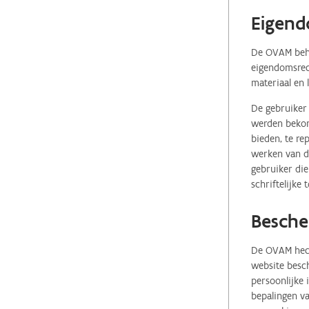
Eigend
De OVAM behou
eigendomsrech
materiaal en 
De gebruiker 
werden bekome
bieden, te re
werken van de
gebruiker die
schriftelijke
Besche
De OVAM hecht
website besch
persoonlijke
bepalingen va