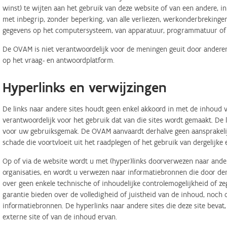
winst) te wijten aan het gebruik van deze website of van een andere, in 
met inbegrip, zonder beperking, van alle verliezen, werkonderbreking
gegevens op het computersysteem, van apparatuur, programmatuur of d
De OVAM is niet verantwoordelijk voor de meningen geuit door anderen
op het vraag- en antwoordplatform.
Hyperlinks en verwijzingen
De links naar andere sites houdt geen enkel akkoord in met de inhoud v
verantwoordelijk voor het gebruik dat van die sites wordt gemaakt. De
voor uw gebruiksgemak. De OVAM aanvaardt derhalve geen aansprakelij
schade die voortvloeit uit het raadplegen of het gebruik van dergelijk
Op of via de website wordt u met (hyper)links doorverwezen naar ander
organisaties, en wordt u verwezen naar informatiebronnen die door d
over geen enkele technische of inhoudelijke controlemogelijkheid of 
garantie bieden over de volledigheid of juistheid van de inhoud, noch
informatiebronnen. De hyperlinks naar andere sites die deze site bevat
externe site of van de inhoud ervan.