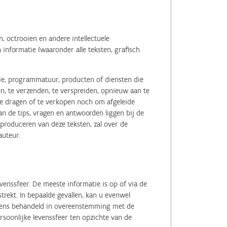
 octrooien en andere intellectuele
informatie (waaronder alle teksten, grafisch
tie, programmatuur, producten of diensten die
n, te verzenden, te verspreiden, opnieuw aan te
r te dragen of te verkopen noch om afgeleide
 de tips, vragen en antwoorden liggen bij de
eproduceren van deze teksten, zal over de
auteur.
enssfeer. De meeste informatie is op of via de
ekt. In bepaalde gevallen, kan u evenwel
evens behandeld in overeenstemming met de
soonlijke levenssfeer ten opzichte van de