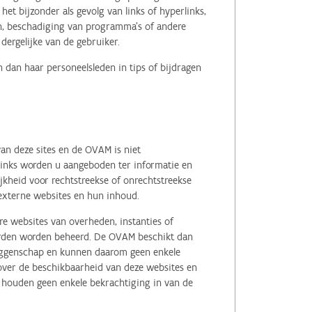
het bijzonder als gevolg van links of hyperlinks,
en, beschadiging van programma's of andere
ergelijke van de gebruiker.
 dan haar personeelsleden in tips of bijdragen
an deze sites en de OVAM is niet
 links worden u aangeboden ter informatie en
kheid voor rechtstreekse of onrechtstreekse
e externe websites en hun inhoud.
e websites van overheden, instanties of
erden worden beheerd. De OVAM beschikt dan
zeggenschap en kunnen daarom geen enkele
 over de beschikbaarheid van deze websites en
, houden geen enkele bekrachtiging in van de