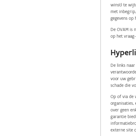
winst) te wij
met inbegrip,
gegevens op 
De OVAM is ni
op het vraag-
Hyperl
De links naar
verantwoordel
voor uw gebr
schade die vo
Op of via de 
organisaties
over geen enk
garantie bied
informatiebro
externe site 