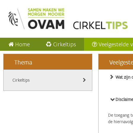
Home
Cirkeltips
Veelgestelde 
Thema
Veelgest
Wat zijn 
Cirkeltips
Disclaime
De toegang to
de hiernavol