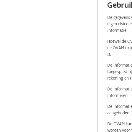
Gebrui
De gegevens v
eigen risico 
informatie.
Hoewel de OVA
de OVAM expli
is.
De informatie
toegespitst o
rekening en r
De informatie
informeren.
De informatie
aangeboden in
De OVAM kan i
worden voor v