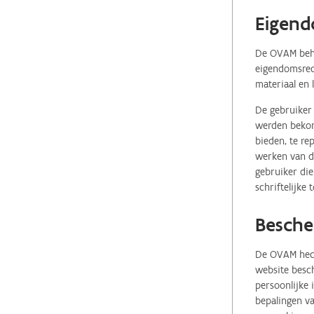
Eigend
De OVAM behou
eigendomsrech
materiaal en 
De gebruiker 
werden bekome
bieden, te re
werken van de
gebruiker die
schriftelijke
Besche
De OVAM hecht
website besch
persoonlijke
bepalingen va