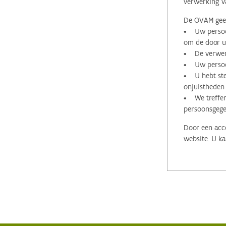
verwerking v
De OVAM geeft
• Uw persoon
om de door u 
• De verwerk
• Uw persoon
• U hebt stee
onjuistheden
• We treffen
persoonsgege
Door een acco
website. U ka