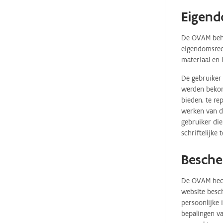
Eigend
De OVAM behou
eigendomsrech
materiaal en 
De gebruiker 
werden bekome
bieden, te re
werken van de
gebruiker die
schriftelijke
Besche
De OVAM hecht
website besch
persoonlijke
bepalingen va