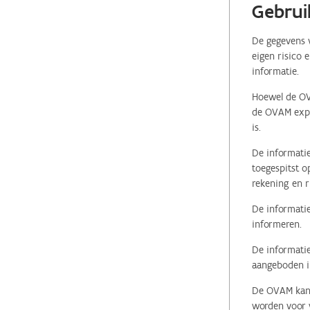
Gebrui
De gegevens v
eigen risico 
informatie.
Hoewel de OVA
de OVAM expli
is.
De informatie
toegespitst o
rekening en r
De informatie
informeren.
De informatie
aangeboden in
De OVAM kan i
worden voor v