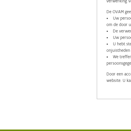
verwerking v
De OVAM geeft
• Uw persoon
om de door u 
• De verwerk
• Uw persoon
• U hebt stee
onjuistheden
• We treffen
persoonsgege
Door een acco
website. U ka