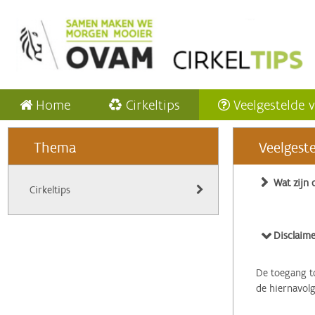
Home
Cirkeltips
Veelgestelde 
Thema
Veelgest
Wat zijn 
Cirkeltips
Disclaime
De toegang to
de hiernavol