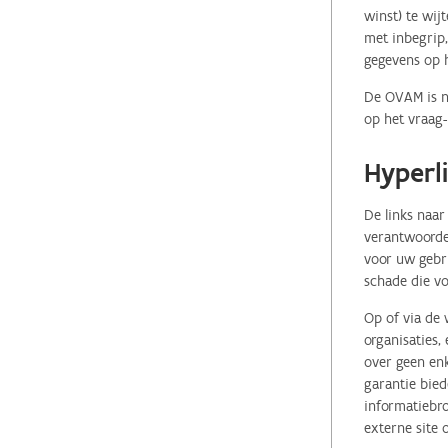
winst) te wij
met inbegrip,
gegevens op 
De OVAM is ni
op het vraag-
Hyperl
De links naar
verantwoordel
voor uw gebr
schade die vo
Op of via de 
organisaties
over geen enk
garantie bied
informatiebro
externe site 