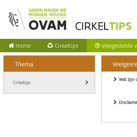
Home
Cirkeltips
Veelgestelde 
Thema
Veelgest
Wat zijn 
Cirkeltips
Disclaime