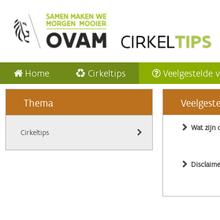
Home
Cirkeltips
Veelgestelde 
Thema
Veelgest
Wat zijn 
Cirkeltips
Disclaime