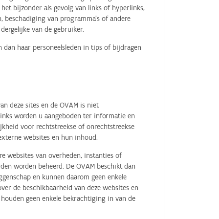
het bijzonder als gevolg van links of hyperlinks,
en, beschadiging van programma's of andere
ergelijke van de gebruiker.
 dan haar personeelsleden in tips of bijdragen
an deze sites en de OVAM is niet
 links worden u aangeboden ter informatie en
kheid voor rechtstreekse of onrechtstreekse
e externe websites en hun inhoud.
e websites van overheden, instanties of
erden worden beheerd. De OVAM beschikt dan
zeggenschap en kunnen daarom geen enkele
 over de beschikbaarheid van deze websites en
, houden geen enkele bekrachtiging in van de