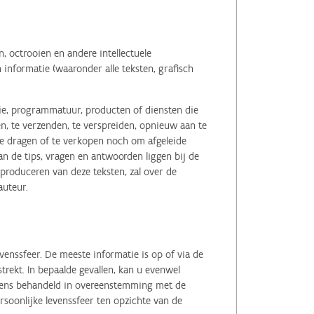
 octrooien en andere intellectuele
informatie (waaronder alle teksten, grafisch
tie, programmatuur, producten of diensten die
n, te verzenden, te verspreiden, opnieuw aan te
r te dragen of te verkopen noch om afgeleide
 de tips, vragen en antwoorden liggen bij de
eproduceren van deze teksten, zal over de
auteur.
enssfeer. De meeste informatie is op of via de
ekt. In bepaalde gevallen, kan u evenwel
evens behandeld in overeenstemming met de
soonlijke levenssfeer ten opzichte van de