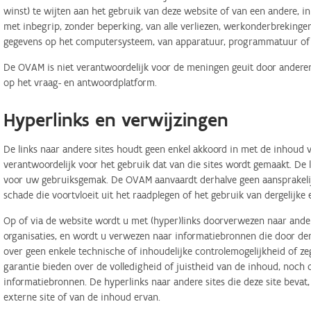
winst) te wijten aan het gebruik van deze website of van een andere, in 
met inbegrip, zonder beperking, van alle verliezen, werkonderbreking
gegevens op het computersysteem, van apparatuur, programmatuur of d
De OVAM is niet verantwoordelijk voor de meningen geuit door anderen
op het vraag- en antwoordplatform.
Hyperlinks en verwijzingen
De links naar andere sites houdt geen enkel akkoord in met de inhoud v
verantwoordelijk voor het gebruik dat van die sites wordt gemaakt. De
voor uw gebruiksgemak. De OVAM aanvaardt derhalve geen aansprakelij
schade die voortvloeit uit het raadplegen of het gebruik van dergelijk
Op of via de website wordt u met (hyper)links doorverwezen naar ander
organisaties, en wordt u verwezen naar informatiebronnen die door d
over geen enkele technische of inhoudelijke controlemogelijkheid of 
garantie bieden over de volledigheid of juistheid van de inhoud, noch
informatiebronnen. De hyperlinks naar andere sites die deze site bevat
externe site of van de inhoud ervan.