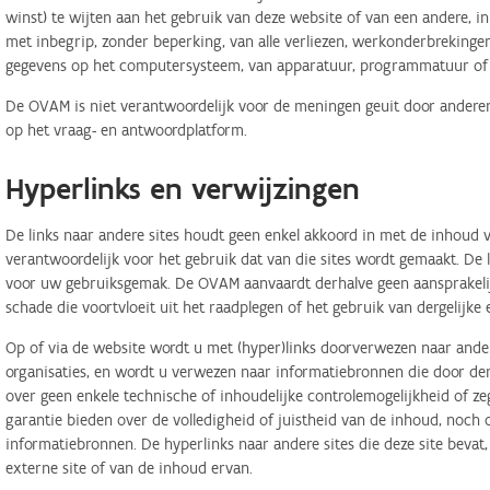
winst) te wijten aan het gebruik van deze website of van een andere, in 
met inbegrip, zonder beperking, van alle verliezen, werkonderbreking
gegevens op het computersysteem, van apparatuur, programmatuur of d
De OVAM is niet verantwoordelijk voor de meningen geuit door anderen
op het vraag- en antwoordplatform.
Hyperlinks en verwijzingen
De links naar andere sites houdt geen enkel akkoord in met de inhoud v
verantwoordelijk voor het gebruik dat van die sites wordt gemaakt. De
voor uw gebruiksgemak. De OVAM aanvaardt derhalve geen aansprakelij
schade die voortvloeit uit het raadplegen of het gebruik van dergelijk
Op of via de website wordt u met (hyper)links doorverwezen naar ander
organisaties, en wordt u verwezen naar informatiebronnen die door d
over geen enkele technische of inhoudelijke controlemogelijkheid of 
garantie bieden over de volledigheid of juistheid van de inhoud, noch
informatiebronnen. De hyperlinks naar andere sites die deze site bevat
externe site of van de inhoud ervan.