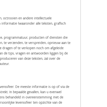
 octrooien en andere intellectuele
informatie (waaronder alle teksten, grafisch
tie, programmatuur, producten of diensten die
n, te verzenden, te verspreiden, opnieuw aan te
r te dragen of te verkopen noch om afgeleide
 de tips, vragen en antwoorden liggen bij de
eproduceren van deze teksten, zal over de
auteur.
enssfeer. De meeste informatie is op of via de
ekt. In bepaalde gevallen, kan u evenwel
evens behandeld in overeenstemming met de
soonlijke levenssfeer ten opzichte van de