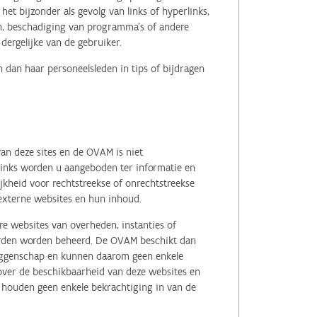
het bijzonder als gevolg van links of hyperlinks,
en, beschadiging van programma's of andere
ergelijke van de gebruiker.
 dan haar personeelsleden in tips of bijdragen
an deze sites en de OVAM is niet
 links worden u aangeboden ter informatie en
kheid voor rechtstreekse of onrechtstreekse
e externe websites en hun inhoud.
e websites van overheden, instanties of
erden worden beheerd. De OVAM beschikt dan
zeggenschap en kunnen daarom geen enkele
 over de beschikbaarheid van deze websites en
, houden geen enkele bekrachtiging in van de