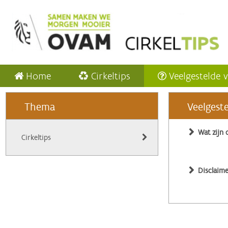
Home
Cirkeltips
Veelgestelde 
Thema
Veelgest
Wat zijn 
Cirkeltips
Disclaime