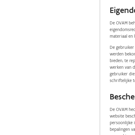
Eigend
De OVAM behou
eigendomsrech
materiaal en 
De gebruiker 
werden bekome
bieden, te re
werken van de
gebruiker die
schriftelijke
Besche
De OVAM hecht
website besch
persoonlijke
bepalingen va