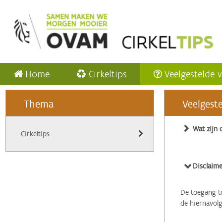
Home
Cirkeltips
Veelgestelde 
Thema
Veelgest
Wat zijn 
Cirkeltips
Disclaime
De toegang to
de hiernavol