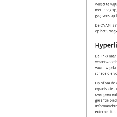
winst) te wij
met inbegrip,
gegevens op 
De OVAM is ni
op het vraag-
Hyperl
De links naar
verantwoordel
voor uw gebr
schade die vo
Op of via de 
organisaties
over geen enk
garantie bied
informatiebro
externe site 