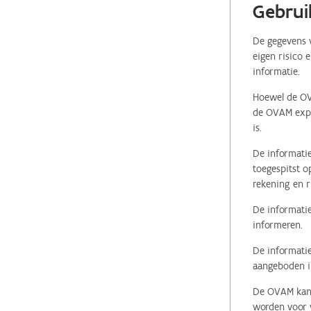
Gebrui
De gegevens v
eigen risico 
informatie.
Hoewel de OVA
de OVAM expli
is.
De informatie
toegespitst o
rekening en r
De informatie
informeren.
De informatie
aangeboden in
De OVAM kan i
worden voor v