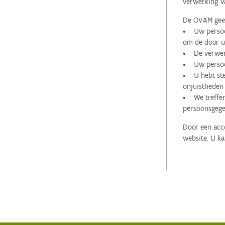
verwerking v
De OVAM geeft
• Uw persoon
om de door u 
• De verwerk
• Uw persoon
• U hebt stee
onjuistheden
• We treffen
persoonsgege
Door een acco
website. U ka