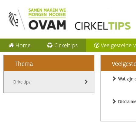
Home
Cirkeltips
Veelgestelde 
Thema
Veelgest
Wat zijn 
Cirkeltips
Disclaime