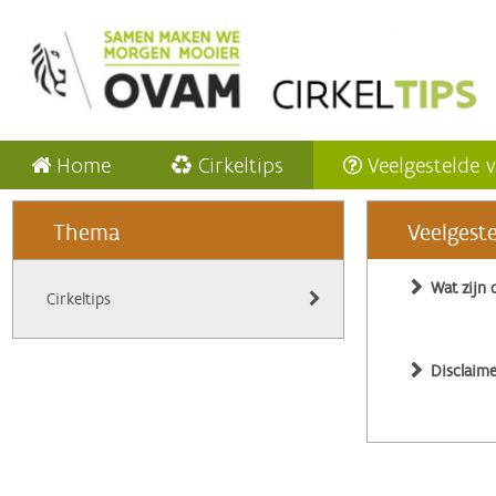
Home
Cirkeltips
Veelgestelde 
Thema
Veelgest
Wat zijn 
Cirkeltips
Disclaime