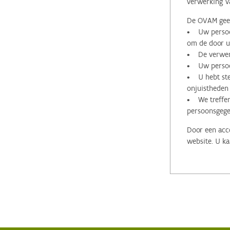
verwerking v
De OVAM geeft
• Uw persoon
om de door u 
• De verwerk
• Uw persoon
• U hebt stee
onjuistheden
• We treffen
persoonsgege
Door een acco
website. U ka