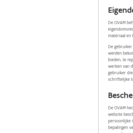
Eigend
De OVAM behou
eigendomsrech
materiaal en 
De gebruiker 
werden bekome
bieden, te re
werken van de
gebruiker die
schriftelijke
Besche
De OVAM hecht
website besch
persoonlijke
bepalingen va