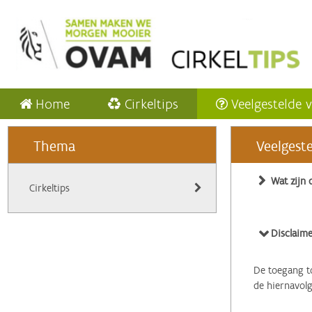
Home
Cirkeltips
Veelgestelde 
Thema
Veelgest
Wat zijn 
Cirkeltips
Disclaime
De toegang to
de hiernavol