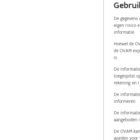
Gebrui
De gegevens v
eigen risico 
informatie.
Hoewel de OVA
de OVAM expli
is.
De informatie
toegespitst o
rekening en r
De informatie
informeren.
De informatie
aangeboden in
De OVAM kan i
worden voor v