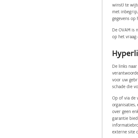
winst) te wij
met inbegrip,
gegevens op 
De OVAM is ni
op het vraag-
Hyperl
De links naar
verantwoordel
voor uw gebr
schade die vo
Op of via de 
organisaties
over geen enk
garantie bied
informatiebro
externe site 