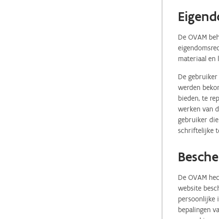
Eigend
De OVAM behou
eigendomsrech
materiaal en 
De gebruiker 
werden bekome
bieden, te re
werken van de
gebruiker die
schriftelijke
Besche
De OVAM hecht
website besch
persoonlijke
bepalingen va