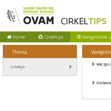
Home
Cirkeltips
Veelgestelde 
Thema
Veelgest
Wat zijn 
Cirkeltips
Disclaime