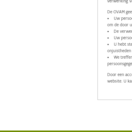
verwerking v
De OVAM geeft
• Uw persoon
om de door u 
• De verwerk
• Uw persoon
• U hebt stee
onjuistheden
• We treffen
persoonsgege
Door een acco
website. U ka