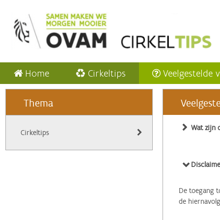
Home
Cirkeltips
Veelgestelde 
Thema
Veelgest
Wat zijn 
Cirkeltips
Disclaime
De toegang to
de hiernavol