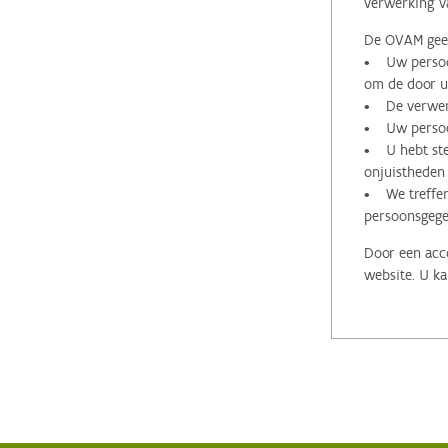
verwerking v
De OVAM geeft
• Uw persoon
om de door u 
• De verwerk
• Uw persoon
• U hebt stee
onjuistheden
• We treffen
persoonsgege
Door een acco
website. U ka