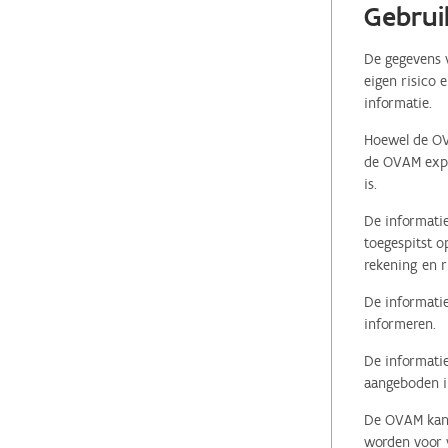
Gebrui
De gegevens v
eigen risico 
informatie.
Hoewel de OVA
de OVAM expli
is.
De informatie
toegespitst o
rekening en r
De informatie
informeren.
De informatie
aangeboden in
De OVAM kan i
worden voor v