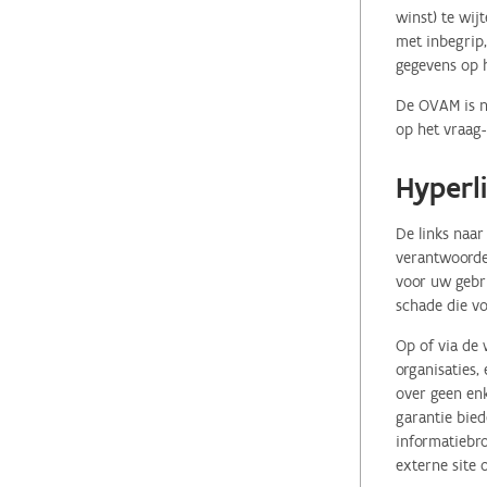
winst) te wij
met inbegrip,
gegevens op 
De OVAM is ni
op het vraag-
Hyperl
De links naar
verantwoordel
voor uw gebr
schade die vo
Op of via de 
organisaties
over geen enk
garantie bied
informatiebro
externe site 