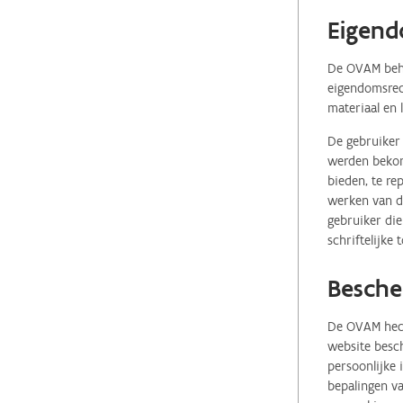
Eigend
De OVAM behou
eigendomsrech
materiaal en 
De gebruiker 
werden bekome
bieden, te re
werken van de
gebruiker die
schriftelijke
Besche
De OVAM hecht
website besch
persoonlijke
bepalingen va