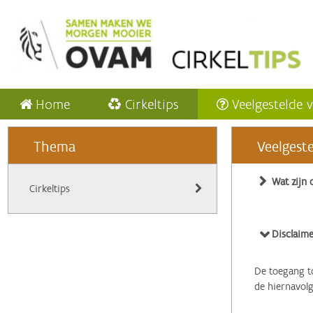
Home
Cirkeltips
Veelgestelde 
Thema
Veelgest
Wat zijn 
Cirkeltips
Disclaime
De toegang to
de hiernavol