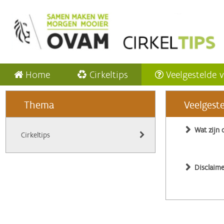
Home
Cirkeltips
Veelgestelde 
Thema
Veelgest
Wat zijn 
Cirkeltips
Disclaime