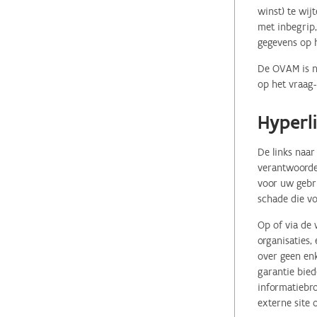
winst) te wij
met inbegrip,
gegevens op 
De OVAM is ni
op het vraag-
Hyperl
De links naar
verantwoordel
voor uw gebr
schade die vo
Op of via de 
organisaties
over geen enk
garantie bied
informatiebro
externe site 