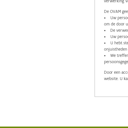
verwerking v
De OVAM geeft
• Uw persoon
om de door u 
• De verwerk
• Uw persoon
• U hebt stee
onjuistheden
• We treffen
persoonsgege
Door een acco
website. U ka