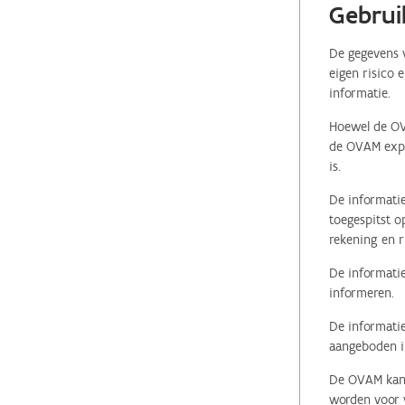
Gebrui
De gegevens v
eigen risico 
informatie.
Hoewel de OVA
de OVAM expli
is.
De informatie
toegespitst o
rekening en r
De informatie
informeren.
De informatie
aangeboden in
De OVAM kan i
worden voor v