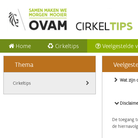
Home
Cirkeltips
Veelgestelde 
Thema
Veelgest
Wat zijn 
Cirkeltips
Disclaime
De toegang to
de hiernavol