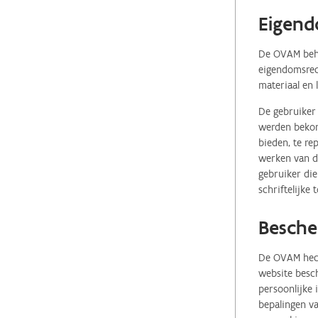
Eigend
De OVAM behou
eigendomsrech
materiaal en 
De gebruiker 
werden bekome
bieden, te re
werken van de
gebruiker die
schriftelijke
Besche
De OVAM hecht
website besch
persoonlijke
bepalingen va