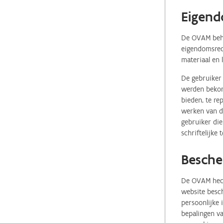
Eigend
De OVAM behou
eigendomsrech
materiaal en 
De gebruiker 
werden bekome
bieden, te re
werken van de
gebruiker die
schriftelijke
Besche
De OVAM hecht
website besch
persoonlijke
bepalingen va