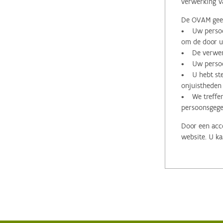
verwerking v
De OVAM geeft
• Uw persoon
om de door u 
• De verwerk
• Uw persoon
• U hebt stee
onjuistheden
• We treffen
persoonsgege
Door een acco
website. U ka