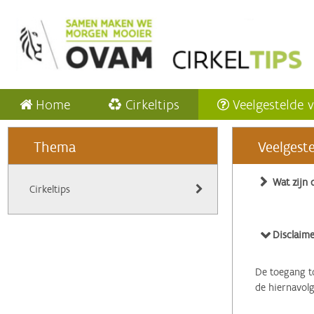
Home
Cirkeltips
Veelgestelde 
Thema
Veelgest
Wat zijn 
Cirkeltips
Disclaime
De toegang to
de hiernavol