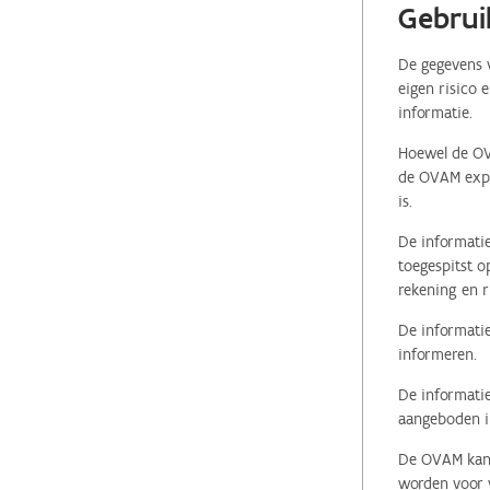
Gebrui
De gegevens v
eigen risico 
informatie.
Hoewel de OVA
de OVAM expli
is.
De informatie
toegespitst o
rekening en r
De informatie
informeren.
De informatie
aangeboden in
De OVAM kan i
worden voor v