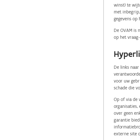
winst) te wij
met inbegrip,
gegevens op 
De OVAM is ni
op het vraag-
Hyperl
De links naar
verantwoordel
voor uw gebr
schade die vo
Op of via de 
organisaties
over geen enk
garantie bied
informatiebro
externe site 