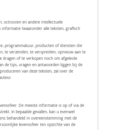
 octrooien en andere intellectuele
informatie (waaronder alle teksten, grafisch
tie, programmatuur, producten of diensten die
n, te verzenden, te verspreiden, opnieuw aan te
r te dragen of te verkopen noch om afgeleide
 de tips, vragen en antwoorden liggen bij de
eproduceren van deze teksten, zal over de
auteur.
enssfeer. De meeste informatie is op of via de
ekt. In bepaalde gevallen, kan u evenwel
evens behandeld in overeenstemming met de
soonlijke levenssfeer ten opzichte van de