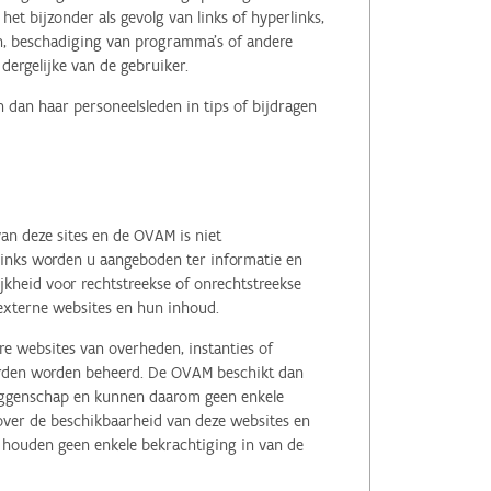
het bijzonder als gevolg van links of hyperlinks,
en, beschadiging van programma's of andere
ergelijke van de gebruiker.
 dan haar personeelsleden in tips of bijdragen
an deze sites en de OVAM is niet
 links worden u aangeboden ter informatie en
kheid voor rechtstreekse of onrechtstreekse
e externe websites en hun inhoud.
e websites van overheden, instanties of
erden worden beheerd. De OVAM beschikt dan
zeggenschap en kunnen daarom geen enkele
 over de beschikbaarheid van deze websites en
, houden geen enkele bekrachtiging in van de