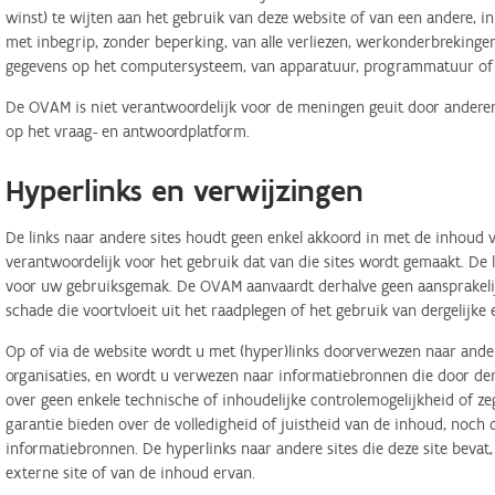
winst) te wijten aan het gebruik van deze website of van een andere, in 
met inbegrip, zonder beperking, van alle verliezen, werkonderbreking
gegevens op het computersysteem, van apparatuur, programmatuur of d
De OVAM is niet verantwoordelijk voor de meningen geuit door anderen
op het vraag- en antwoordplatform.
Hyperlinks en verwijzingen
De links naar andere sites houdt geen enkel akkoord in met de inhoud v
verantwoordelijk voor het gebruik dat van die sites wordt gemaakt. De
voor uw gebruiksgemak. De OVAM aanvaardt derhalve geen aansprakelij
schade die voortvloeit uit het raadplegen of het gebruik van dergelijk
Op of via de website wordt u met (hyper)links doorverwezen naar ander
organisaties, en wordt u verwezen naar informatiebronnen die door d
over geen enkele technische of inhoudelijke controlemogelijkheid of 
garantie bieden over de volledigheid of juistheid van de inhoud, noch
informatiebronnen. De hyperlinks naar andere sites die deze site bevat
externe site of van de inhoud ervan.