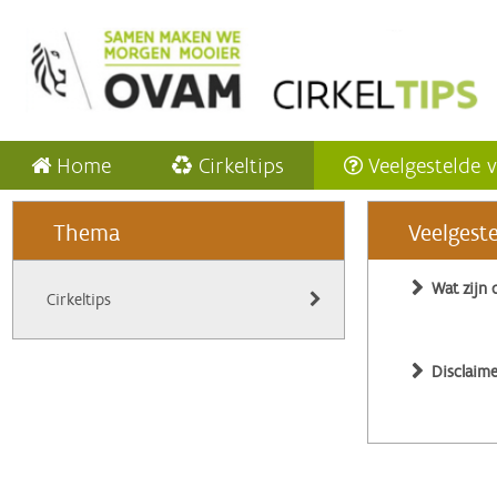
Home
Cirkeltips
Veelgestelde 
Thema
Veelgest
Wat zijn 
Cirkeltips
Disclaime