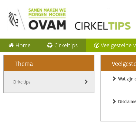
Home
Cirkeltips
Veelgestelde 
Thema
Veelgest
Wat zijn 
Cirkeltips
Disclaime