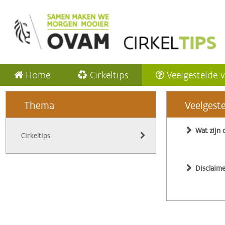
Home
Cirkeltips
Veelgestelde 
Thema
Veelgest
Wat zijn 
Cirkeltips
Disclaime