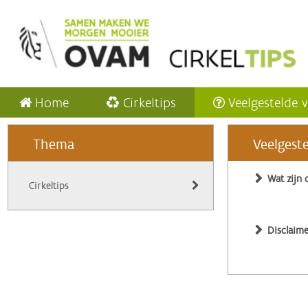
Home
Cirkeltips
Veelgestelde 
Thema
Veelgest
Wat zijn 
Cirkeltips
Disclaime