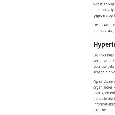
winst) te wij
met inbegrip,
gegevens op 
De OVAM is ni
op het vraag-
Hyperl
De links naar
verantwoordel
voor uw gebr
schade die vo
Op of via de 
organisaties
over geen enk
garantie bied
informatiebro
externe site 