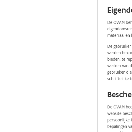
Eigend
De OVAM behou
eigendomsrech
materiaal en 
De gebruiker 
werden bekome
bieden, te re
werken van de
gebruiker die
schriftelijke
Besche
De OVAM hecht
website besch
persoonlijke
bepalingen va