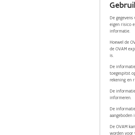
Gebrui
De gegevens v
eigen risico 
informatie.
Hoewel de OVA
de OVAM expli
is.
De informatie
toegespitst o
rekening en r
De informatie
informeren.
De informatie
aangeboden in
De OVAM kan i
worden voor v