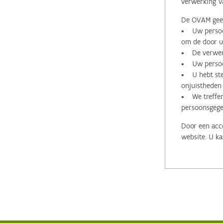
verwerking v
De OVAM geeft
• Uw persoon
om de door u 
• De verwerk
• Uw persoon
• U hebt stee
onjuistheden
• We treffen
persoonsgege
Door een acco
website. U ka