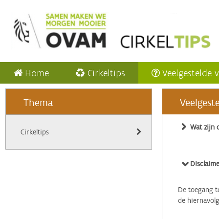
Home
Cirkeltips
Veelgestelde 
Thema
Veelgest
Wat zijn 
Cirkeltips
Disclaime
De toegang to
de hiernavol