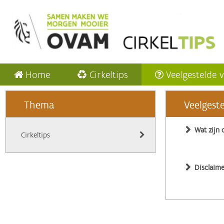
Home
Cirkeltips
Veelgestelde 
Thema
Veelgest
Wat zijn 
Cirkeltips
Disclaime