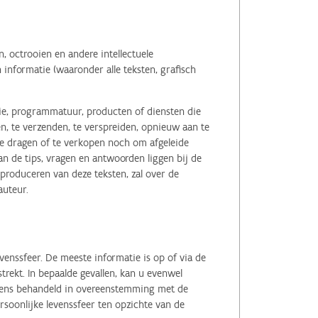
 octrooien en andere intellectuele
informatie (waaronder alle teksten, grafisch
tie, programmatuur, producten of diensten die
n, te verzenden, te verspreiden, opnieuw aan te
r te dragen of te verkopen noch om afgeleide
 de tips, vragen en antwoorden liggen bij de
eproduceren van deze teksten, zal over de
auteur.
enssfeer. De meeste informatie is op of via de
ekt. In bepaalde gevallen, kan u evenwel
evens behandeld in overeenstemming met de
soonlijke levenssfeer ten opzichte van de