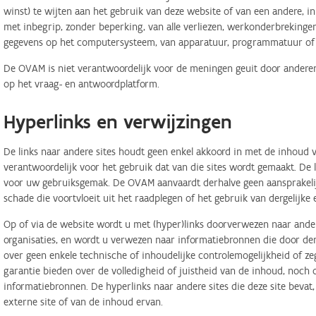
winst) te wijten aan het gebruik van deze website of van een andere, in 
met inbegrip, zonder beperking, van alle verliezen, werkonderbreking
gegevens op het computersysteem, van apparatuur, programmatuur of d
De OVAM is niet verantwoordelijk voor de meningen geuit door anderen
op het vraag- en antwoordplatform.
Hyperlinks en verwijzingen
De links naar andere sites houdt geen enkel akkoord in met de inhoud v
verantwoordelijk voor het gebruik dat van die sites wordt gemaakt. De
voor uw gebruiksgemak. De OVAM aanvaardt derhalve geen aansprakelij
schade die voortvloeit uit het raadplegen of het gebruik van dergelijk
Op of via de website wordt u met (hyper)links doorverwezen naar ander
organisaties, en wordt u verwezen naar informatiebronnen die door d
over geen enkele technische of inhoudelijke controlemogelijkheid of 
garantie bieden over de volledigheid of juistheid van de inhoud, noch
informatiebronnen. De hyperlinks naar andere sites die deze site bevat
externe site of van de inhoud ervan.