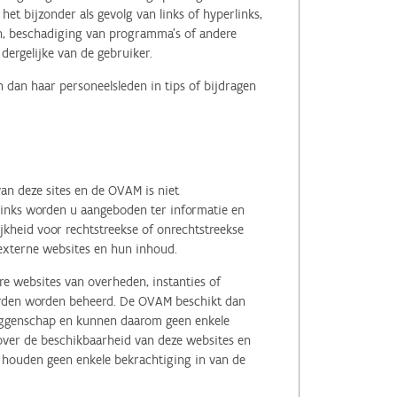
het bijzonder als gevolg van links of hyperlinks,
en, beschadiging van programma's of andere
ergelijke van de gebruiker.
 dan haar personeelsleden in tips of bijdragen
an deze sites en de OVAM is niet
 links worden u aangeboden ter informatie en
kheid voor rechtstreekse of onrechtstreekse
e externe websites en hun inhoud.
e websites van overheden, instanties of
erden worden beheerd. De OVAM beschikt dan
zeggenschap en kunnen daarom geen enkele
 over de beschikbaarheid van deze websites en
, houden geen enkele bekrachtiging in van de