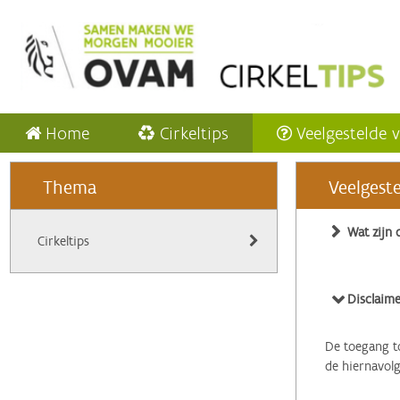
Home
Cirkeltips
Veelgestelde 
Thema
Veelgest
Wat zijn 
Cirkeltips
Disclaime
De toegang to
de hiernavol