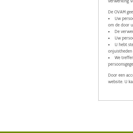
verwerking v
De OVAM geeft
• Uw persoon
om de door u 
• De verwerk
• Uw persoon
• U hebt stee
onjuistheden
• We treffen
persoonsgege
Door een acco
website. U ka