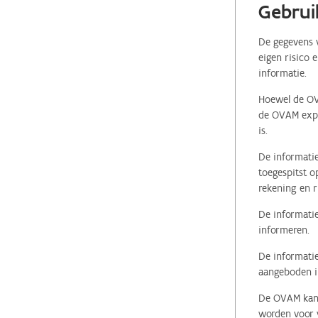
Gebrui
De gegevens v
eigen risico 
informatie.
Hoewel de OVA
de OVAM expli
is.
De informatie
toegespitst o
rekening en r
De informatie
informeren.
De informatie
aangeboden in
De OVAM kan i
worden voor v