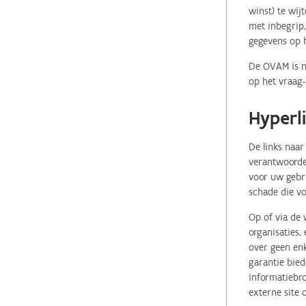
winst) te wij
met inbegrip,
gegevens op 
De OVAM is ni
op het vraag-
Hyperl
De links naar
verantwoordel
voor uw gebr
schade die vo
Op of via de 
organisaties
over geen enk
garantie bied
informatiebro
externe site 