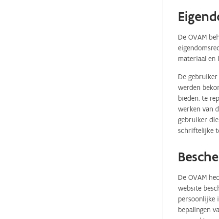
Eigend
De OVAM behou
eigendomsrech
materiaal en 
De gebruiker 
werden bekome
bieden, te re
werken van de
gebruiker die
schriftelijke
Besche
De OVAM hecht
website besch
persoonlijke
bepalingen va