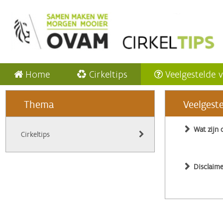
Home
Cirkeltips
Veelgestelde 
Thema
Veelgest
Wat zijn 
Cirkeltips
Disclaime