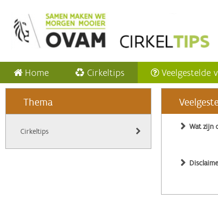
Home
Cirkeltips
Veelgestelde 
Thema
Veelgest
Wat zijn 
Cirkeltips
Disclaime