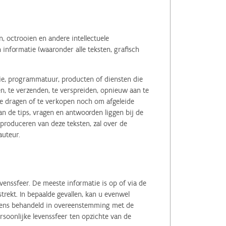
 octrooien en andere intellectuele
informatie (waaronder alle teksten, grafisch
tie, programmatuur, producten of diensten die
n, te verzenden, te verspreiden, opnieuw aan te
r te dragen of te verkopen noch om afgeleide
 de tips, vragen en antwoorden liggen bij de
eproduceren van deze teksten, zal over de
auteur.
enssfeer. De meeste informatie is op of via de
ekt. In bepaalde gevallen, kan u evenwel
evens behandeld in overeenstemming met de
soonlijke levenssfeer ten opzichte van de