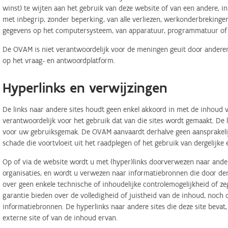
winst) te wijten aan het gebruik van deze website of van een andere, in 
met inbegrip, zonder beperking, van alle verliezen, werkonderbreking
gegevens op het computersysteem, van apparatuur, programmatuur of d
De OVAM is niet verantwoordelijk voor de meningen geuit door anderen
op het vraag- en antwoordplatform.
Hyperlinks en verwijzingen
De links naar andere sites houdt geen enkel akkoord in met de inhoud v
verantwoordelijk voor het gebruik dat van die sites wordt gemaakt. De
voor uw gebruiksgemak. De OVAM aanvaardt derhalve geen aansprakelij
schade die voortvloeit uit het raadplegen of het gebruik van dergelijk
Op of via de website wordt u met (hyper)links doorverwezen naar ander
organisaties, en wordt u verwezen naar informatiebronnen die door d
over geen enkele technische of inhoudelijke controlemogelijkheid of 
garantie bieden over de volledigheid of juistheid van de inhoud, noch
informatiebronnen. De hyperlinks naar andere sites die deze site bevat
externe site of van de inhoud ervan.