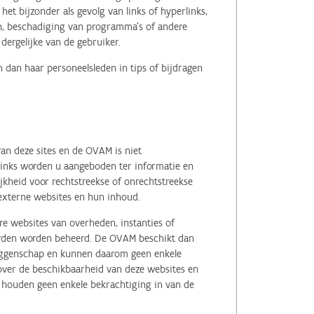
het bijzonder als gevolg van links of hyperlinks,
en, beschadiging van programma's of andere
ergelijke van de gebruiker.
 dan haar personeelsleden in tips of bijdragen
an deze sites en de OVAM is niet
 links worden u aangeboden ter informatie en
kheid voor rechtstreekse of onrechtstreekse
e externe websites en hun inhoud.
e websites van overheden, instanties of
erden worden beheerd. De OVAM beschikt dan
zeggenschap en kunnen daarom geen enkele
 over de beschikbaarheid van deze websites en
, houden geen enkele bekrachtiging in van de