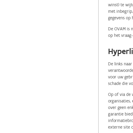
winst) te wij
met inbegrip,
gegevens op 
De OVAM is ni
op het vraag-
Hyperl
De links naar
verantwoordel
voor uw gebr
schade die vo
Op of via de 
organisaties
over geen enk
garantie bied
informatiebro
externe site 