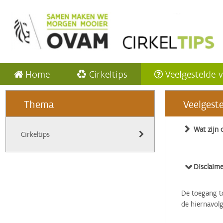
Home
Cirkeltips
Veelgestelde 
Thema
Veelgest
Wat zijn 
Cirkeltips
Disclaime
De toegang to
de hiernavol