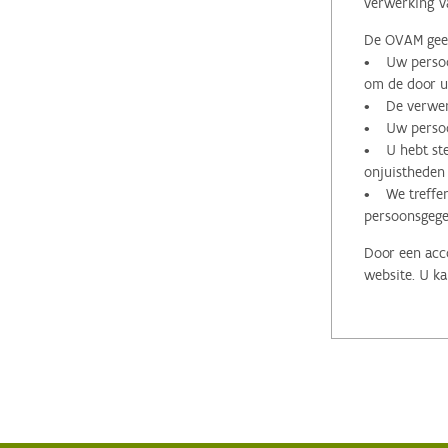
verwerking v
De OVAM geeft
• Uw persoon
om de door u 
• De verwerk
• Uw persoon
• U hebt stee
onjuistheden
• We treffen
persoonsgege
Door een acco
website. U ka