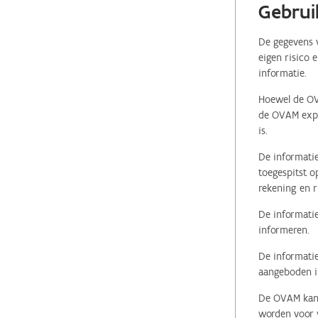
Gebrui
De gegevens v
eigen risico 
informatie.
Hoewel de OVA
de OVAM expli
is.
De informatie
toegespitst o
rekening en r
De informatie
informeren.
De informatie
aangeboden in
De OVAM kan i
worden voor v