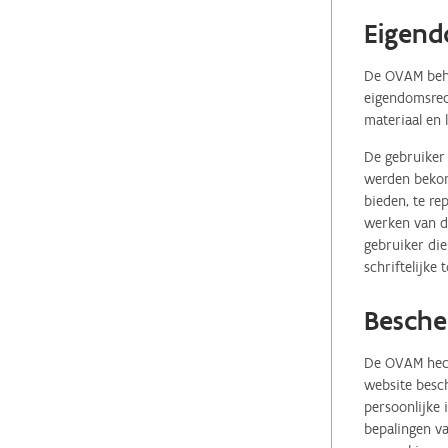
Eigend
De OVAM behou
eigendomsrech
materiaal en 
De gebruiker 
werden bekome
bieden, te re
werken van de
gebruiker die
schriftelijke
Besche
De OVAM hecht
website besch
persoonlijke
bepalingen va