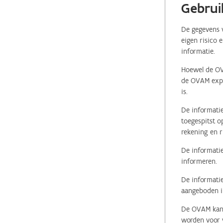
Gebrui
De gegevens v
eigen risico 
informatie.
Hoewel de OVA
de OVAM expli
is.
De informatie
toegespitst o
rekening en r
De informatie
informeren.
De informatie
aangeboden in
De OVAM kan i
worden voor v