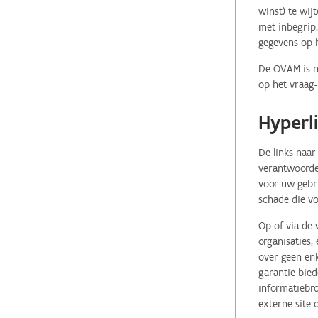
winst) te wij
met inbegrip,
gegevens op 
De OVAM is ni
op het vraag-
Hyperl
De links naar
verantwoordel
voor uw gebr
schade die vo
Op of via de 
organisaties
over geen enk
garantie bied
informatiebro
externe site 