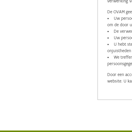
verwerking v
De OVAM geeft
• Uw persoon
om de door u 
• De verwerk
• Uw persoon
• U hebt stee
onjuistheden
• We treffen
persoonsgege
Door een acco
website. U ka