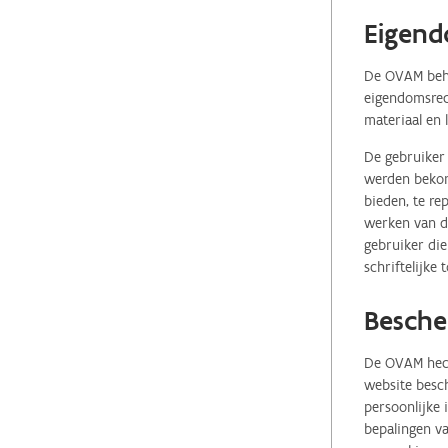
Eigend
De OVAM behou
eigendomsrech
materiaal en 
De gebruiker 
werden bekome
bieden, te re
werken van de
gebruiker die
schriftelijke
Besche
De OVAM hecht
website besch
persoonlijke
bepalingen va