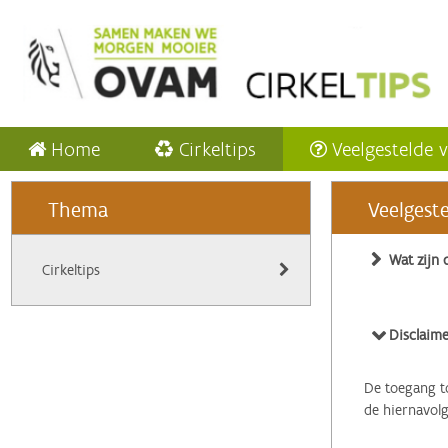
Home
Cirkeltips
Veelgestelde 
Thema
Veelgest
Wat zijn 
Cirkeltips
Disclaime
De toegang to
de hiernavol