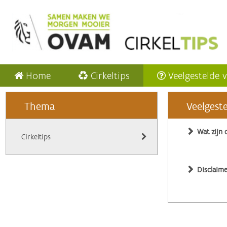
Home
Cirkeltips
Veelgestelde 
Thema
Veelgest
Wat zijn 
Cirkeltips
Disclaime