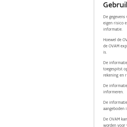
Gebrui
De gegevens v
eigen risico 
informatie.
Hoewel de OVA
de OVAM expli
is.
De informatie
toegespitst o
rekening en r
De informatie
informeren.
De informatie
aangeboden in
De OVAM kan i
worden voor v