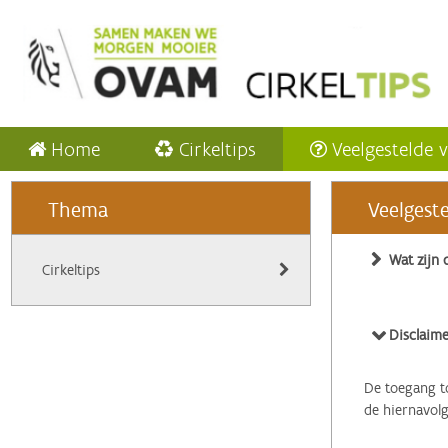
Home
Cirkeltips
Veelgestelde 
Thema
Veelgest
Wat zijn 
Cirkeltips
Disclaime
De toegang to
de hiernavol