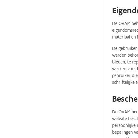
Eigend
De OVAM behou
eigendomsrech
materiaal en 
De gebruiker 
werden bekome
bieden, te re
werken van de
gebruiker die
schriftelijke
Besche
De OVAM hecht
website besch
persoonlijke
bepalingen va