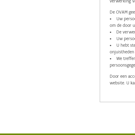
verwerking v
De OVAM geeft
• Uw persoon
om de door u 
• De verwerk
• Uw persoon
• U hebt stee
onjuistheden
• We treffen
persoonsgege
Door een acco
website. U ka