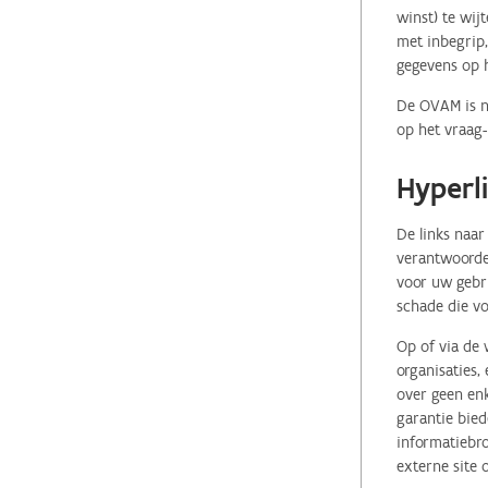
winst) te wij
met inbegrip,
gegevens op 
De OVAM is ni
op het vraag-
Hyperl
De links naar
verantwoordel
voor uw gebr
schade die vo
Op of via de 
organisaties
over geen enk
garantie bied
informatiebro
externe site 