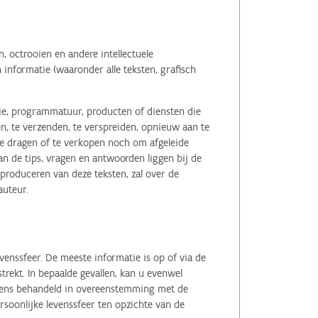
 octrooien en andere intellectuele
informatie (waaronder alle teksten, grafisch
tie, programmatuur, producten of diensten die
n, te verzenden, te verspreiden, opnieuw aan te
r te dragen of te verkopen noch om afgeleide
 de tips, vragen en antwoorden liggen bij de
eproduceren van deze teksten, zal over de
auteur.
enssfeer. De meeste informatie is op of via de
ekt. In bepaalde gevallen, kan u evenwel
evens behandeld in overeenstemming met de
soonlijke levenssfeer ten opzichte van de