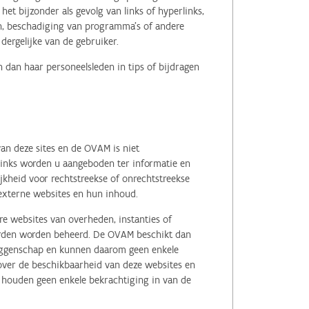
het bijzonder als gevolg van links of hyperlinks,
en, beschadiging van programma's of andere
ergelijke van de gebruiker.
 dan haar personeelsleden in tips of bijdragen
an deze sites en de OVAM is niet
 links worden u aangeboden ter informatie en
kheid voor rechtstreekse of onrechtstreekse
e externe websites en hun inhoud.
e websites van overheden, instanties of
erden worden beheerd. De OVAM beschikt dan
zeggenschap en kunnen daarom geen enkele
 over de beschikbaarheid van deze websites en
, houden geen enkele bekrachtiging in van de