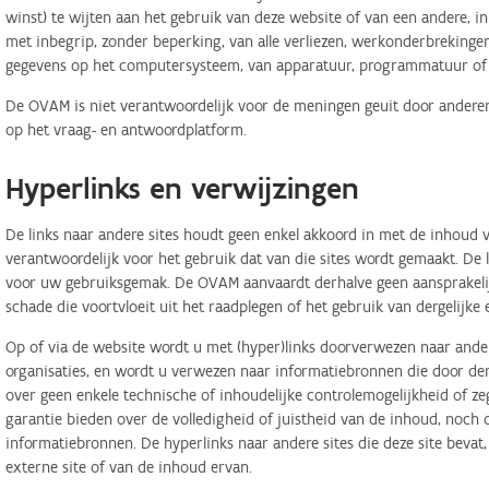
winst) te wijten aan het gebruik van deze website of van een andere, in 
met inbegrip, zonder beperking, van alle verliezen, werkonderbreking
gegevens op het computersysteem, van apparatuur, programmatuur of d
De OVAM is niet verantwoordelijk voor de meningen geuit door anderen
op het vraag- en antwoordplatform.
Hyperlinks en verwijzingen
De links naar andere sites houdt geen enkel akkoord in met de inhoud v
verantwoordelijk voor het gebruik dat van die sites wordt gemaakt. De
voor uw gebruiksgemak. De OVAM aanvaardt derhalve geen aansprakelij
schade die voortvloeit uit het raadplegen of het gebruik van dergelijk
Op of via de website wordt u met (hyper)links doorverwezen naar ander
organisaties, en wordt u verwezen naar informatiebronnen die door d
over geen enkele technische of inhoudelijke controlemogelijkheid of 
garantie bieden over de volledigheid of juistheid van de inhoud, noch
informatiebronnen. De hyperlinks naar andere sites die deze site bevat
externe site of van de inhoud ervan.