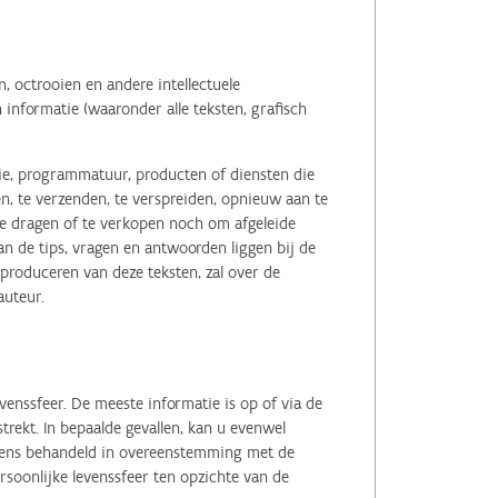
 octrooien en andere intellectuele
informatie (waaronder alle teksten, grafisch
tie, programmatuur, producten of diensten die
n, te verzenden, te verspreiden, opnieuw aan te
r te dragen of te verkopen noch om afgeleide
 de tips, vragen en antwoorden liggen bij de
eproduceren van deze teksten, zal over de
auteur.
enssfeer. De meeste informatie is op of via de
ekt. In bepaalde gevallen, kan u evenwel
evens behandeld in overeenstemming met de
soonlijke levenssfeer ten opzichte van de