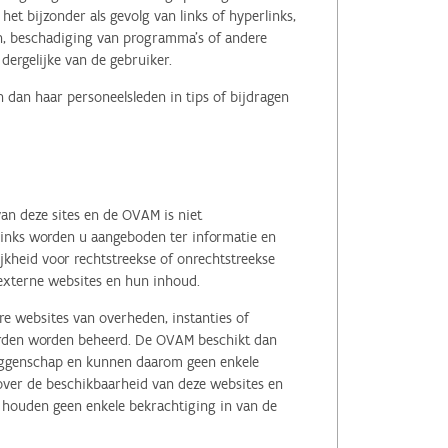
het bijzonder als gevolg van links of hyperlinks,
en, beschadiging van programma's of andere
ergelijke van de gebruiker.
 dan haar personeelsleden in tips of bijdragen
an deze sites en de OVAM is niet
 links worden u aangeboden ter informatie en
kheid voor rechtstreekse of onrechtstreekse
e externe websites en hun inhoud.
e websites van overheden, instanties of
erden worden beheerd. De OVAM beschikt dan
zeggenschap en kunnen daarom geen enkele
 over de beschikbaarheid van deze websites en
, houden geen enkele bekrachtiging in van de