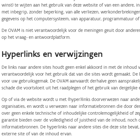
winst) te wijten aan het gebruik van deze website of van een andere, in 
met inbegrip, zonder beperking, van alle verliezen, werkonderbreking
gegevens op het computersysteem, van apparatuur, programmatuur of d
De OVAM is niet verantwoordelijk voor de meningen geuit door anderen
op het vraag- en antwoordplatform.
Hyperlinks en verwijzingen
De links naar andere sites houdt geen enkel akkoord in met de inhoud v
verantwoordelijk voor het gebruik dat van die sites wordt gemaakt. De
voor uw gebruiksgemak. De OVAM aanvaardt derhalve geen aansprakelij
schade die voortvloeit uit het raadplegen of het gebruik van dergelijk
Op of via de website wordt u met (hyper)links doorverwezen naar ander
organisaties, en wordt u verwezen naar informatiebronnen die door d
over geen enkele technische of inhoudelijke controlemogelijkheid of 
garantie bieden over de volledigheid of juistheid van de inhoud, noch
informatiebronnen. De hyperlinks naar andere sites die deze site bevat
externe site of van de inhoud ervan.