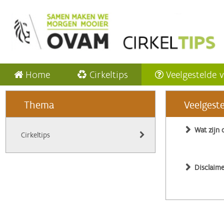
Home
Cirkeltips
Veelgestelde 
Thema
Veelgest
Wat zijn 
Cirkeltips
Disclaime