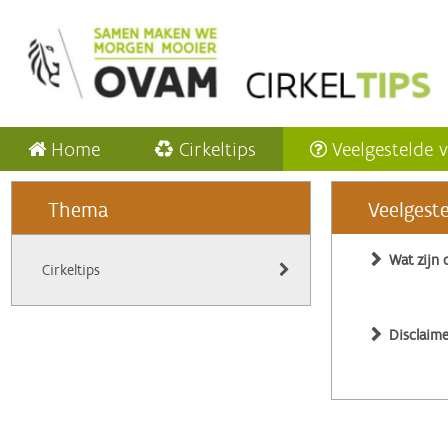
Home
Cirkeltips
Veelgestelde 
Thema
Veelgest
Wat zijn 
Cirkeltips
Disclaime