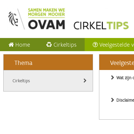
Home
Cirkeltips
Veelgestelde 
Thema
Veelgest
Wat zijn 
Cirkeltips
Disclaime