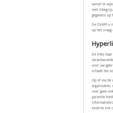
winst) te wij
met inbegrip,
gegevens op 
De OVAM is ni
op het vraag-
Hyperl
De links naar
verantwoordel
voor uw gebr
schade die vo
Op of via de 
organisaties
over geen enk
garantie bied
informatiebro
externe site 