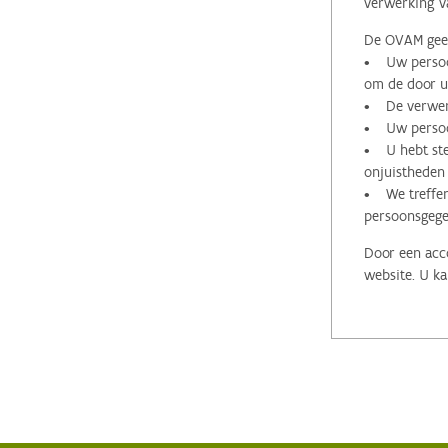
verwerking v
De OVAM geeft
• Uw persoon
om de door u 
• De verwerk
• Uw persoon
• U hebt stee
onjuistheden
• We treffen
persoonsgege
Door een acco
website. U ka