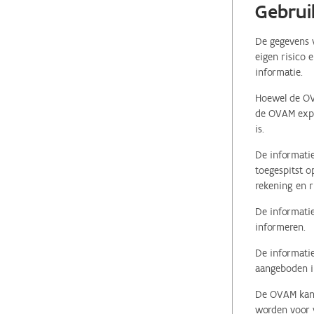
Gebrui
De gegevens v
eigen risico 
informatie.
Hoewel de OVA
de OVAM expli
is.
De informatie
toegespitst o
rekening en r
De informatie
informeren.
De informatie
aangeboden in
De OVAM kan i
worden voor v