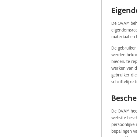
Eigend
De OVAM behou
eigendomsrech
materiaal en 
De gebruiker 
werden bekome
bieden, te re
werken van de
gebruiker die
schriftelijke
Besche
De OVAM hecht
website besch
persoonlijke
bepalingen va