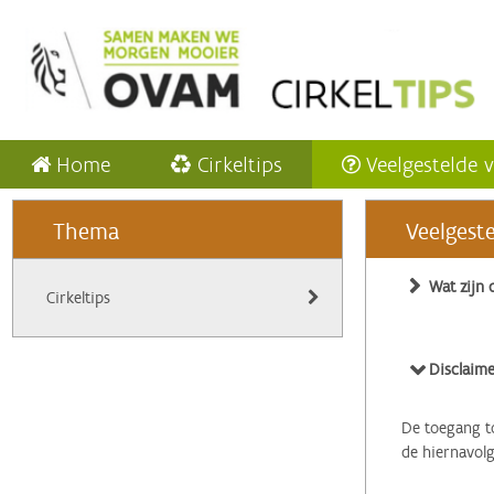
Home
Cirkeltips
Veelgestelde 
Thema
Veelgest
Wat zijn 
Cirkeltips
Disclaime
De toegang to
de hiernavol