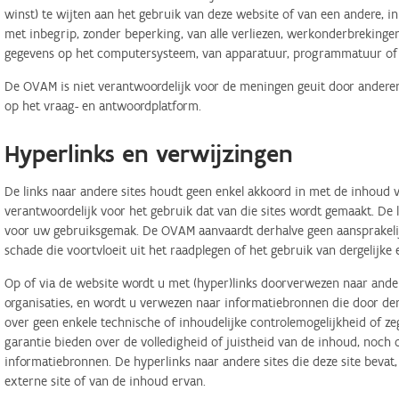
winst) te wijten aan het gebruik van deze website of van een andere, in 
met inbegrip, zonder beperking, van alle verliezen, werkonderbreking
gegevens op het computersysteem, van apparatuur, programmatuur of d
De OVAM is niet verantwoordelijk voor de meningen geuit door anderen
op het vraag- en antwoordplatform.
Hyperlinks en verwijzingen
De links naar andere sites houdt geen enkel akkoord in met de inhoud v
verantwoordelijk voor het gebruik dat van die sites wordt gemaakt. De
voor uw gebruiksgemak. De OVAM aanvaardt derhalve geen aansprakelij
schade die voortvloeit uit het raadplegen of het gebruik van dergelijk
Op of via de website wordt u met (hyper)links doorverwezen naar ander
organisaties, en wordt u verwezen naar informatiebronnen die door d
over geen enkele technische of inhoudelijke controlemogelijkheid of 
garantie bieden over de volledigheid of juistheid van de inhoud, noch
informatiebronnen. De hyperlinks naar andere sites die deze site bevat
externe site of van de inhoud ervan.