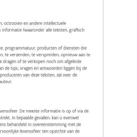
 octrooien en andere intellectuele
informatie (waaronder alle teksten, grafisch
tie, programmatuur, producten of diensten die
n, te verzenden, te verspreiden, opnieuw aan te
r te dragen of te verkopen noch om afgeleide
 de tips, vragen en antwoorden liggen bij de
eproduceren van deze teksten, zal over de
auteur.
enssfeer. De meeste informatie is op of via de
ekt. In bepaalde gevallen, kan u evenwel
evens behandeld in overeenstemming met de
soonlijke levenssfeer ten opzichte van de