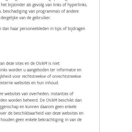
het bijzonder als gevolg van links of hyperlinks,
en, beschadiging van programma's of andere
ergelijke van de gebruiker.
 dan haar personeelsleden in tips of bijdragen
an deze sites en de OVAM is niet
 links worden u aangeboden ter informatie en
kheid voor rechtstreekse of onrechtstreekse
e externe websites en hun inhoud.
e websites van overheden, instanties of
erden worden beheerd. De OVAM beschikt dan
zeggenschap en kunnen daarom geen enkele
 over de beschikbaarheid van deze websites en
, houden geen enkele bekrachtiging in van de