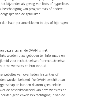
het bijzonder als gevolg van links of hyperlinks,
en, beschadiging van programma's of andere
ergelijke van de gebruiker.
 dan haar personeelsleden in tips of bijdragen
an deze sites en de OVAM is niet
 links worden u aangeboden ter informatie en
kheid voor rechtstreekse of onrechtstreekse
e externe websites en hun inhoud.
e websites van overheden, instanties of
erden worden beheerd. De OVAM beschikt dan
zeggenschap en kunnen daarom geen enkele
 over de beschikbaarheid van deze websites en
, houden geen enkele bekrachtiging in van de