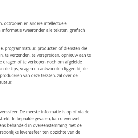
 octrooien en andere intellectuele
informatie (waaronder alle teksten, grafisch
tie, programmatuur, producten of diensten die
n, te verzenden, te verspreiden, opnieuw aan te
r te dragen of te verkopen noch om afgeleide
 de tips, vragen en antwoorden liggen bij de
eproduceren van deze teksten, zal over de
auteur.
enssfeer. De meeste informatie is op of via de
ekt. In bepaalde gevallen, kan u evenwel
evens behandeld in overeenstemming met de
soonlijke levenssfeer ten opzichte van de