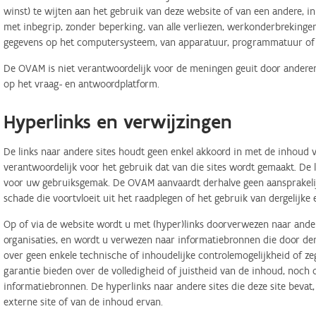
winst) te wijten aan het gebruik van deze website of van een andere, in 
met inbegrip, zonder beperking, van alle verliezen, werkonderbreking
gegevens op het computersysteem, van apparatuur, programmatuur of d
De OVAM is niet verantwoordelijk voor de meningen geuit door anderen
op het vraag- en antwoordplatform.
Hyperlinks en verwijzingen
De links naar andere sites houdt geen enkel akkoord in met de inhoud v
verantwoordelijk voor het gebruik dat van die sites wordt gemaakt. De
voor uw gebruiksgemak. De OVAM aanvaardt derhalve geen aansprakelij
schade die voortvloeit uit het raadplegen of het gebruik van dergelijk
Op of via de website wordt u met (hyper)links doorverwezen naar ander
organisaties, en wordt u verwezen naar informatiebronnen die door d
over geen enkele technische of inhoudelijke controlemogelijkheid of 
garantie bieden over de volledigheid of juistheid van de inhoud, noch
informatiebronnen. De hyperlinks naar andere sites die deze site bevat
externe site of van de inhoud ervan.