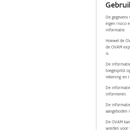
Gebrui
De gegevens v
eigen risico 
informatie.
Hoewel de OVA
de OVAM expli
is.
De informatie
toegespitst o
rekening en r
De informatie
informeren.
De informatie
aangeboden in
De OVAM kan i
worden voor v