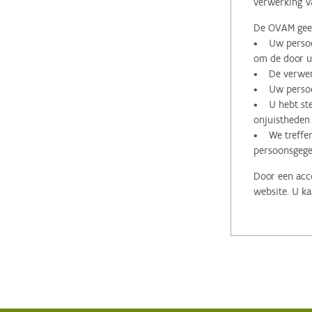
verwerking v
De OVAM geeft
• Uw persoon
om de door u 
• De verwerk
• Uw persoon
• U hebt stee
onjuistheden
• We treffen
persoonsgege
Door een acco
website. U ka