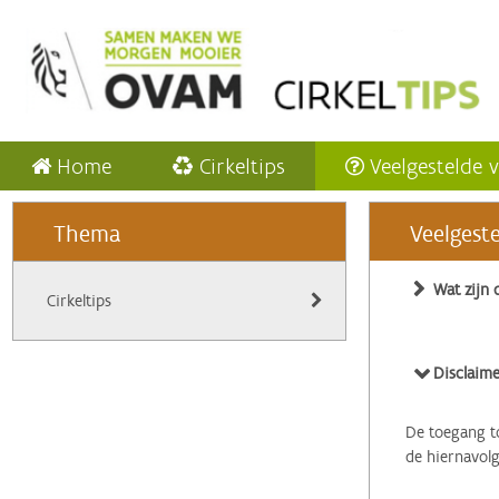
Home
Cirkeltips
Veelgestelde 
Thema
Veelgest
Wat zijn 
Cirkeltips
Disclaime
De toegang to
de hiernavol