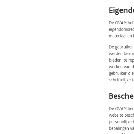
Eigend
De OVAM behou
eigendomsrech
materiaal en 
De gebruiker 
werden bekome
bieden, te re
werken van de
gebruiker die
schriftelijke
Besche
De OVAM hecht
website besch
persoonlijke
bepalingen va