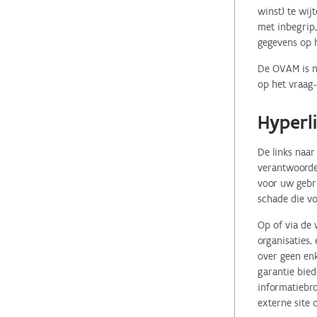
winst) te wij
met inbegrip,
gegevens op 
De OVAM is ni
op het vraag-
Hyperl
De links naar
verantwoordel
voor uw gebr
schade die vo
Op of via de 
organisaties
over geen enk
garantie bied
informatiebro
externe site 