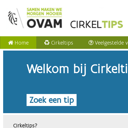
Home
Cirkeltips
Veelgestelde 
Welkom bij Cirkelt
Zoek een tip
Cirkeltips?