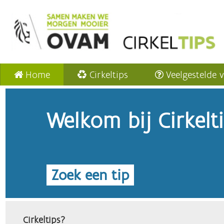
Home
Cirkeltips
Veelgestelde 
Welkom bij Cirkelt
Zoek een tip
Cirkeltips?